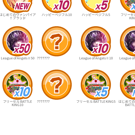
はじめてのヴァンパイア
ハッピーベジフル10
ハッピーベジフル5
フリーセル 
†ブラッド
KIN
League of AngelsⅡ50
???????
League of AngelsⅡ10
League of
フリーセル BATTLE
???????
フリーセル BATTLE KING5
はじめての
KING10
BATTL