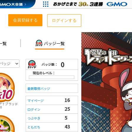
会員登録する
ログインする
一覧
バッジ一覧
0
バッジ数：
現在のレベル：
最新取得バッジ
16
マイページ
ア†ブラッド
0
25
ログイン
5
つぶやき
43
ともだち