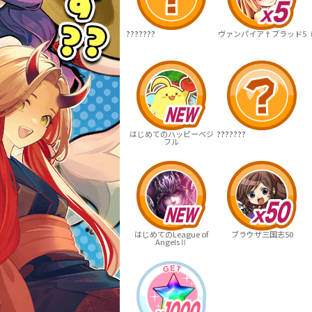
???????
ヴァンパイア†ブラッド5
はじめてのハッピーベジ
???????
フル
はじめてのLeague of
ブラウザ三国志50
AngelsⅡ