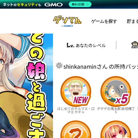
無料診断
ゲームを探す
貯ま
あなたのレベル
shinkanaminさん の所持
はじめてのテルマエ・ロ
ゲゲゲの鬼太郎 妖怪横丁
マエ ガチャ
5