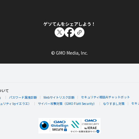
ゲソてんをシェアしよう！
© GMO Media, Inc.
ついて
セキュリティ相談AIチャットボット
」
パスワード漏洩診断
Webサイトリスク診断
セキ
リティ byイエラエ）
サイバー攻撃対策（GMO Flatt Security）
なりすまし対策