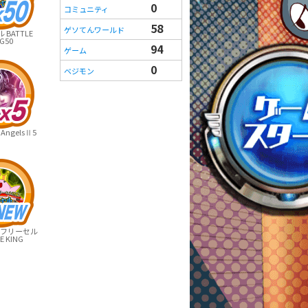
0
コミュニティ
58
ゲソてんワールド
BATTLE
G50
94
ゲーム
0
ベジモン
 AngelsⅡ5
フリーセル
E KING