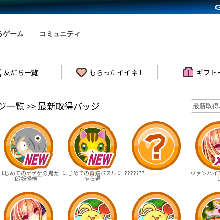
るゲーム
コミュニティ
友だち一覧
もらったイイネ！
ギフト
バッジ一覧 >> 最新取得バッジ
はじめてのゲゲゲの鬼太
はじめての育猫パズル に
???????
ヴァンパイ
郎 妖怪横丁
ゃら通
1