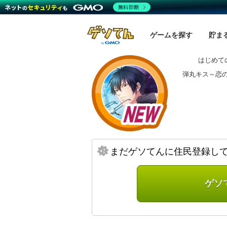
無料診断
ゲームを探す
貯ま
はじめて
弾丸キス～恋
まだゲソてんに住民登録し
ゲソ