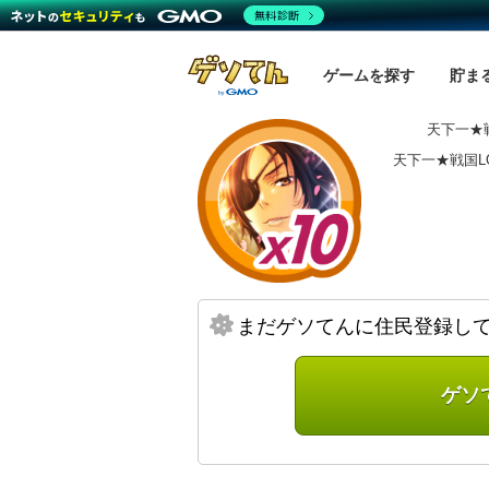
無料診断
ゲームを探す
貯ま
天下一★戦
天下一★戦国L
まだゲソてんに住民登録し
ゲソ