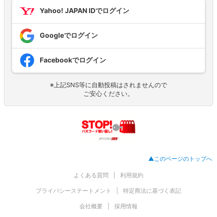
Yahoo! JAPAN IDでログイン
Googleでログイン
Facebookでログイン
※上記SNS等に自動投稿はされませんので
ご安心ください。
▲このページのトップへ
よくある質問
利用規約
プライバシーステートメント
特定商法に基づく表記
会社概要
採用情報