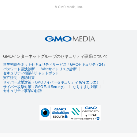
© GMO Media, Inc.
GMOインターネットグループのセキュリティ事業について
世界初総合ネットセキュリティサービス「GMOセキュリティ24」
パスワード漏洩診断
Webサイトリスク診断
セキュリティ相談AIチャットボット
実在証明・盗聴対策
サイバー攻撃対策（GMOサイバーセキュリティ byイエラエ）
サイバー攻撃対策（GMO Flatt Security）
なりすまし対策
セキュリティ事業の軌跡