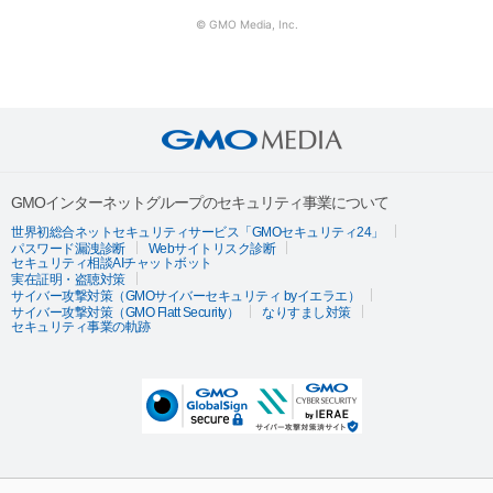
© GMO Media, Inc.
GMOインターネットグループのセキュリティ事業について
世界初総合ネットセキュリティサービス「GMOセキュリティ24」
パスワード漏洩診断
Webサイトリスク診断
セキュリティ相談AIチャットボット
実在証明・盗聴対策
サイバー攻撃対策（GMOサイバーセキュリティ byイエラエ）
サイバー攻撃対策（GMO Flatt Security）
なりすまし対策
セキュリティ事業の軌跡