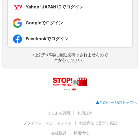
Yahoo! JAPAN IDでログイン
Googleでログイン
Facebookでログイン
※上記SNS等に自動投稿はされませんので
ご安心ください。
▲このページのトップへ
よくある質問
利用規約
プライバシーステートメント
特定商法に基づく表記
会社概要
採用情報