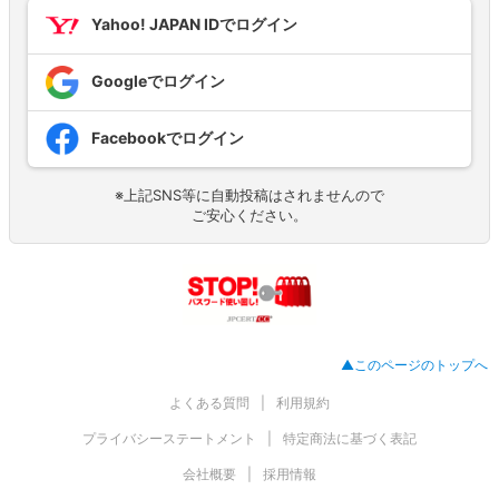
Yahoo! JAPAN IDでログイン
Googleでログイン
Facebookでログイン
※上記SNS等に自動投稿はされませんので
ご安心ください。
▲このページのトップへ
よくある質問
利用規約
プライバシーステートメント
特定商法に基づく表記
会社概要
採用情報