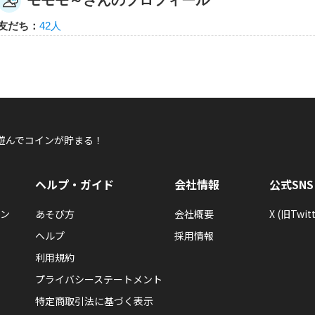
モモモ～さんのプロフィール
モモモ～
友だち：
42人
モモモ～さんが何か隠しバッジを手に入れたら
隠しバッジ！獲得条件はヒミツ。
遊んでコインが貯まる！
モモモ～
モモモ～さんが「キズナレベル ５ × １人」バ
ヘルプ・ガイド
会社情報
公式SNS
キズナLV5以上のともだちを1人作るともらえるエネルギー
ン
あそび方
会社概要
X (旧Twitt
ヘルプ
採用情報
利用規約
プライバシーステートメント
特定商取引法に基づく表示
モモモ～