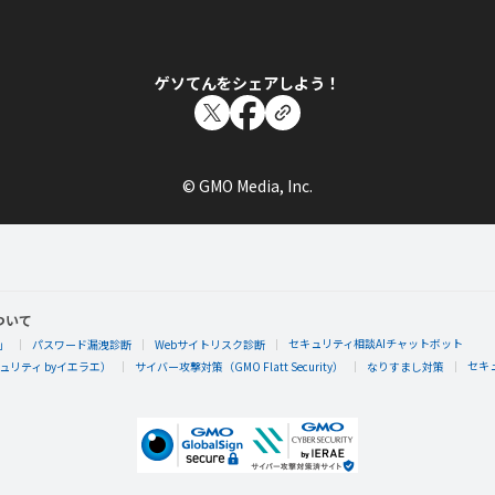
モモモ～さんが「キズナレベル ２ × １人」バ
キズナLV2以上のともだちを1人作るともらえるエネルギー
ゲソてんをシェアしよう！
© GMO Media, Inc.
モモモ～
モモモ～さんが何か隠しバッジを手に入れたら
隠しバッジ！獲得条件はヒミツ。
ついて
セキュリティ相談AIチャットボット
」
パスワード漏洩診断
Webサイトリスク診断
セキ
リティ byイエラエ）
サイバー攻撃対策（GMO Flatt Security）
なりすまし対策
モモモ～
モモモ～さんがレベル15「タクシー」にレベル
記念すべきLv.15を達成！やったね！ゲソてん管理局エネ
す。「ヒント キセツノ ギョウジ ツギハ イツ」