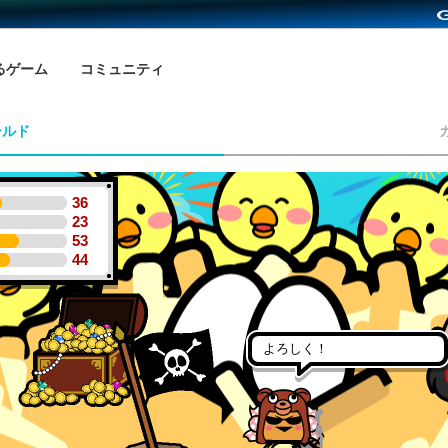
るゲーム
コミュニティ
ールド
36
23
53
44
よろしく！