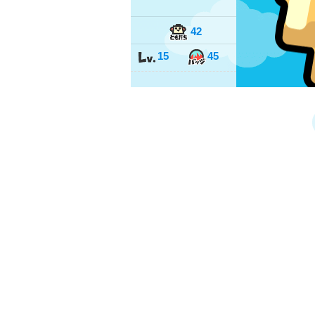
42
15
45