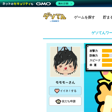
無料診断
ゲームを探す
貯ま
ゲソてんワ
攻撃力
防御力
スピード
幸 運
モモモ～
さん
イイネ！する
友だち申請