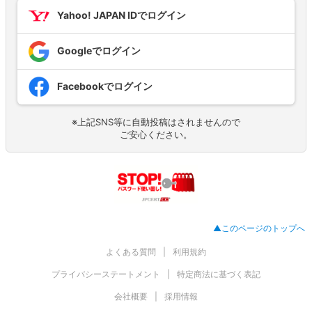
Yahoo! JAPAN IDでログイン
Googleでログイン
Facebookでログイン
※上記SNS等に自動投稿はされませんので
ご安心ください。
▲このページのトップへ
よくある質問
利用規約
プライバシーステートメント
特定商法に基づく表記
会社概要
採用情報