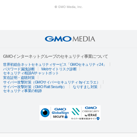
© GMO Media, Inc.
GMOインターネットグループのセキュリティ事業について
世界初総合ネットセキュリティサービス「GMOセキュリティ24」
パスワード漏洩診断
Webサイトリスク診断
セキュリティ相談AIチャットボット
実在証明・盗聴対策
サイバー攻撃対策（GMOサイバーセキュリティ byイエラエ）
サイバー攻撃対策（GMO Flatt Security）
なりすまし対策
セキュリティ事業の軌跡