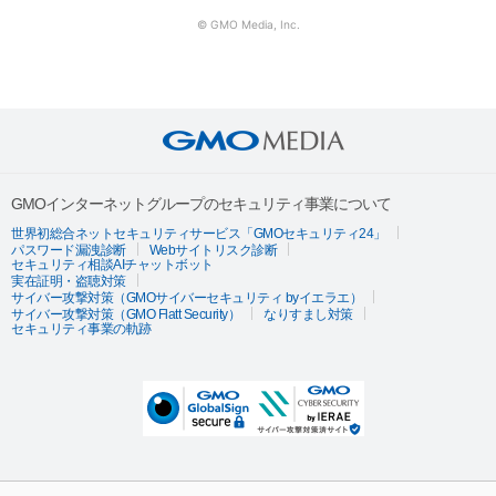
© GMO Media, Inc.
GMOインターネットグループのセキュリティ事業について
世界初総合ネットセキュリティサービス「GMOセキュリティ24」
パスワード漏洩診断
Webサイトリスク診断
セキュリティ相談AIチャットボット
実在証明・盗聴対策
サイバー攻撃対策（GMOサイバーセキュリティ byイエラエ）
サイバー攻撃対策（GMO Flatt Security）
なりすまし対策
セキュリティ事業の軌跡