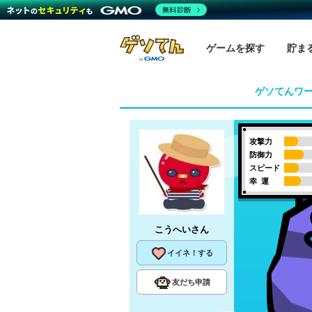
無料診断
ゲームを探す
貯ま
ゲソてんワ
攻撃力
防御力
スピード
幸 運
こうへい
さん
イイネ！する
友だち申請