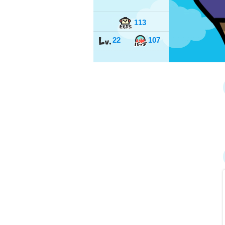
113
22
107