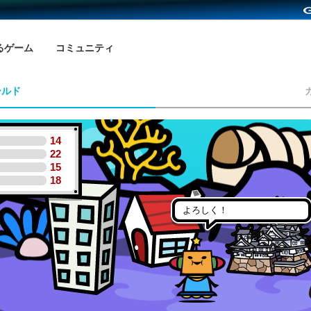
るゲーム
コミュニティ
ールド
14
22
15
18
よろしく！