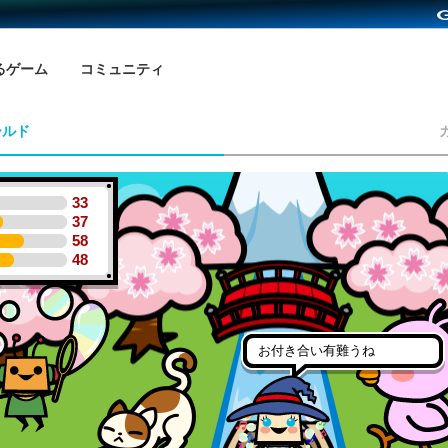
るゲーム
コミュニティ
ールド
33
37
58
48
お付き合い有難うね