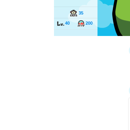
35
40
200