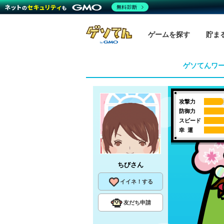
無料診断
ゲームを探す
貯ま
ゲソてんワ
攻撃力
防御力
スピード
幸 運
ちび
さん
イイネ！する
友だち申請