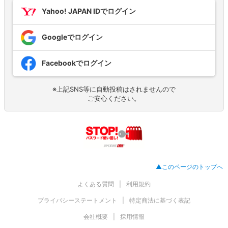
Yahoo! JAPAN IDでログイン
Googleでログイン
Facebookでログイン
※上記SNS等に自動投稿はされませんので
ご安心ください。
▲このページのトップへ
よくある質問
利用規約
プライバシーステートメント
特定商法に基づく表記
会社概要
採用情報