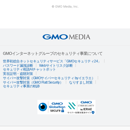
© GMO Media, Inc.
GMOインターネットグループのセキュリティ事業について
世界初総合ネットセキュリティサービス「GMOセキュリティ24」
パスワード漏洩診断
Webサイトリスク診断
セキュリティ相談AIチャットボット
実在証明・盗聴対策
サイバー攻撃対策（GMOサイバーセキュリティ byイエラエ）
サイバー攻撃対策（GMO Flatt Security）
なりすまし対策
セキュリティ事業の軌跡