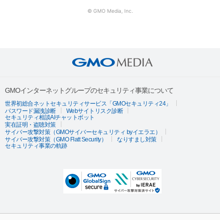
© GMO Media, Inc.
GMOインターネットグループのセキュリティ事業について
世界初総合ネットセキュリティサービス「GMOセキュリティ24」
パスワード漏洩診断
Webサイトリスク診断
セキュリティ相談AIチャットボット
実在証明・盗聴対策
サイバー攻撃対策（GMOサイバーセキュリティ byイエラエ）
サイバー攻撃対策（GMO Flatt Security）
なりすまし対策
セキュリティ事業の軌跡