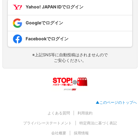
Yahoo! JAPAN IDでログイン
Googleでログイン
Facebookでログイン
※上記SNS等に自動投稿はされませんので
ご安心ください。
▲このページのトップへ
よくある質問
利用規約
プライバシーステートメント
特定商法に基づく表記
会社概要
採用情報