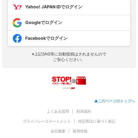
Yahoo! JAPAN IDでログイン
Googleでログイン
Facebookでログイン
※上記SNS等に自動投稿はされませんので
ご安心ください。
▲このページのトップへ
よくある質問
利用規約
プライバシーステートメント
特定商法に基づく表記
会社概要
採用情報