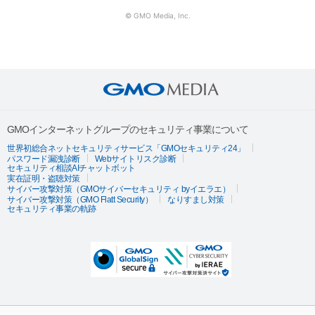
© GMO Media, Inc.
GMOインターネットグループのセキュリティ事業について
世界初総合ネットセキュリティサービス「GMOセキュリティ24」
パスワード漏洩診断
Webサイトリスク診断
セキュリティ相談AIチャットボット
実在証明・盗聴対策
サイバー攻撃対策（GMOサイバーセキュリティ byイエラエ）
サイバー攻撃対策（GMO Flatt Security）
なりすまし対策
セキュリティ事業の軌跡