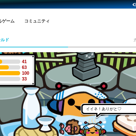
るゲーム
コミュニティ
ールド
41
63
100
33
イイネ！ありがと♡