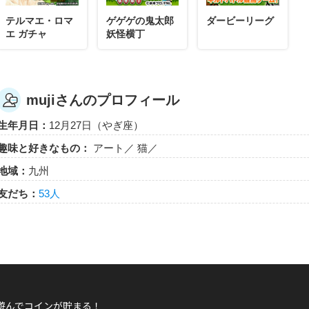
テルマエ・ロマ
ゲゲゲの鬼太郎
ダービーリーグ
エ ガチャ
妖怪横丁
mujiさんのプロフィール
生年月日：
12月27日（やぎ座）
趣味と好きなもの：
アート／ 猫／
地域：
九州
友だち：
53人
遊んでコインが貯まる！