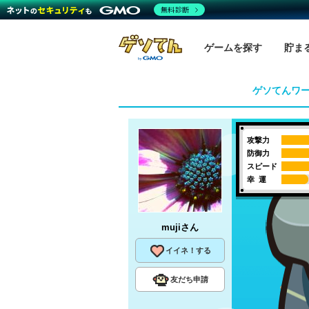
無料診断
ゲームを探す
貯ま
ゲソてんワ
攻撃力
防御力
スピード
幸 運
muji
さん
イイネ！する
友だち申請