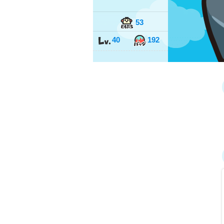
53
40
192