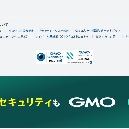
ついて
セキュリティ相談AIチャットボット
」
パスワード漏洩診断
Webサイトリスク診断
セキ
リティ byイエラエ）
サイバー攻撃対策（GMO Flatt Security）
なりすまし対策