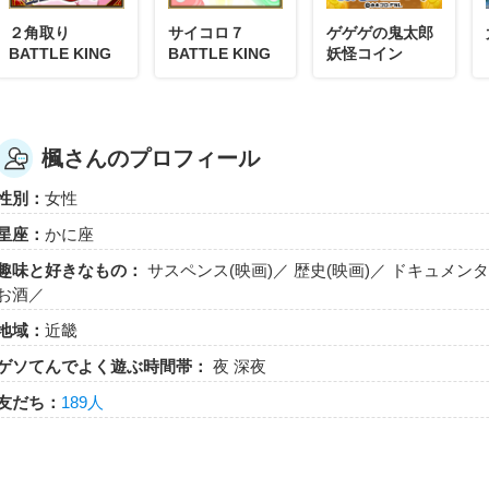
２角取り
サイコロ７
ゲゲゲの鬼太郎
BATTLE KING
BATTLE KING
妖怪コイン
楓さんのプロフィール
性別：
女性
星座：
かに座
趣味と好きなもの：
サスペンス(映画)／ 歴史(映画)／ ドキュメンタ
お酒／
地域：
近畿
ゲソてんでよく遊ぶ時間帯：
夜 深夜
友だち：
189人