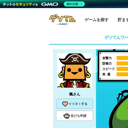
無料診断
ゲームを探す
貯ま
ゲソてんワ
攻撃力
防御力
スピード
幸 運
楓
さん
イイネ！する
友だち申請