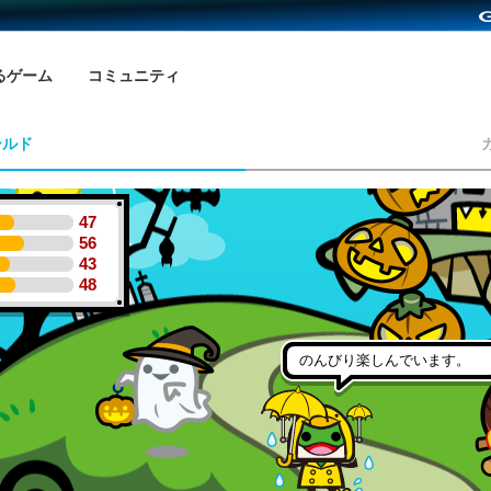
るゲーム
コミュニティ
ールド
47
56
43
48
のんびり楽しんでいます。