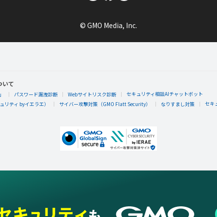
© GMO Media, Inc.
ついて
セキュリティ相談AIチャットボット
」
パスワード漏洩診断
Webサイトリスク診断
セキ
リティ byイエラエ）
サイバー攻撃対策（GMO Flatt Security）
なりすまし対策