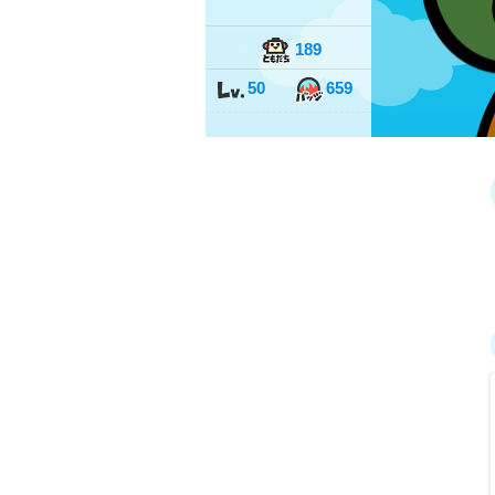
189
50
659