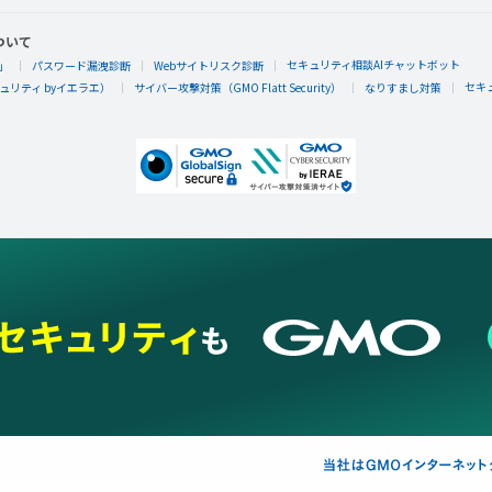
ついて
セキュリティ相談AIチャットボット
」
パスワード漏洩診断
Webサイトリスク診断
セキ
リティ byイエラエ）
サイバー攻撃対策（GMO Flatt Security）
なりすまし対策