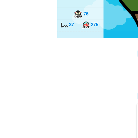
76
37
275