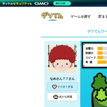
無料診断
ゲームを探す
貯ま
ゲソてんワ
攻撃力
防御力
スピード
幸 運
なめさん７７
さん
イイネ！する
友だち申請