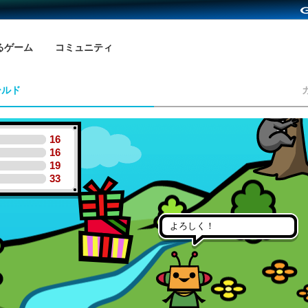
るゲーム
コミュニティ
ールド
16
16
19
33
よろしく！