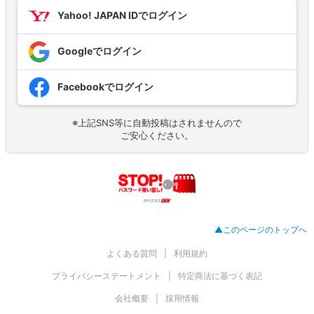
Yahoo! JAPAN IDでログイン
Googleでログイン
Facebookでログイン
※上記SNS等に自動投稿はされませんので
ご安心ください。
▲このページのトップへ
よくある質問
利用規約
プライバシーステートメント
特定商法に基づく表記
会社概要
採用情報