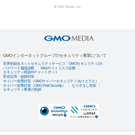
© GMO Media, Inc.
GMOインターネットグループのセキュリティ事業について
世界初総合ネットセキュリティサービス「GMOセキュリティ24」
パスワード漏洩診断
Webサイトリスク診断
セキュリティ相談AIチャットボット
実在証明・盗聴対策
サイバー攻撃対策（GMOサイバーセキュリティ byイエラエ）
サイバー攻撃対策（GMO Flatt Security）
なりすまし対策
セキュリティ事業の軌跡