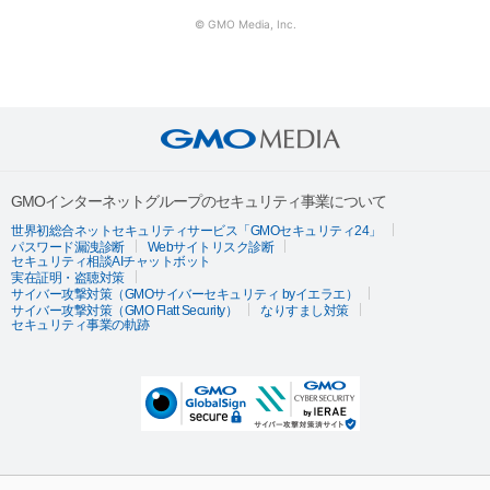
© GMO Media, Inc.
GMOインターネットグループのセキュリティ事業について
世界初総合ネットセキュリティサービス「GMOセキュリティ24」
パスワード漏洩診断
Webサイトリスク診断
セキュリティ相談AIチャットボット
実在証明・盗聴対策
サイバー攻撃対策（GMOサイバーセキュリティ byイエラエ）
サイバー攻撃対策（GMO Flatt Security）
なりすまし対策
セキュリティ事業の軌跡