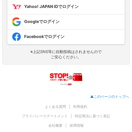
Yahoo! JAPAN IDでログイン
Googleでログイン
Facebookでログイン
※上記SNS等に自動投稿はされませんので
ご安心ください。
▲このページのトップへ
よくある質問
利用規約
プライバシーステートメント
特定商法に基づく表記
会社概要
採用情報