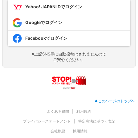
Yahoo! JAPAN IDでログイン
Googleでログイン
Facebookでログイン
※上記SNS等に自動投稿はされませんので
ご安心ください。
▲このページのトップへ
よくある質問
利用規約
プライバシーステートメント
特定商法に基づく表記
会社概要
採用情報