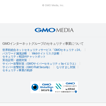
© GMO Media, Inc.
GMOインターネットグループのセキュリティ事業について
世界初総合ネットセキュリティサービス「GMOセキュリティ24」
パスワード漏洩診断
Webサイトリスク診断
セキュリティ相談AIチャットボット
実在証明・盗聴対策
サイバー攻撃対策（GMOサイバーセキュリティ byイエラエ）
サイバー攻撃対策（GMO Flatt Security）
なりすまし対策
セキュリティ事業の軌跡