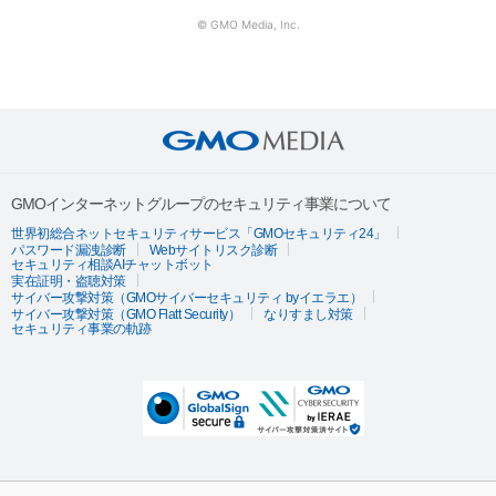
© GMO Media, Inc.
GMOインターネットグループのセキュリティ事業について
世界初総合ネットセキュリティサービス「GMOセキュリティ24」
パスワード漏洩診断
Webサイトリスク診断
セキュリティ相談AIチャットボット
実在証明・盗聴対策
サイバー攻撃対策（GMOサイバーセキュリティ byイエラエ）
サイバー攻撃対策（GMO Flatt Security）
なりすまし対策
セキュリティ事業の軌跡