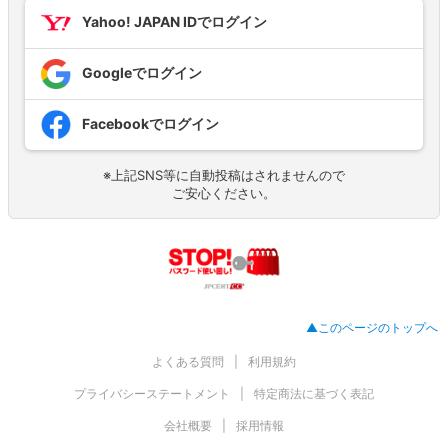
Yahoo! JAPAN IDでログイン
Googleでログイン
Facebookでログイン
※上記SNS等に自動投稿はされませんので
ご安心ください。
▲このページのトップへ
よくある質問
利用規約
プライバシーステートメント
特定商法に基づく表記
会社概要
採用情報