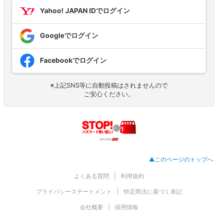
Yahoo! JAPAN IDでログイン
Googleでログイン
Facebookでログイン
※上記SNS等に自動投稿はされませんので
ご安心ください。
▲このページのトップへ
よくある質問
利用規約
プライバシーステートメント
特定商法に基づく表記
会社概要
採用情報