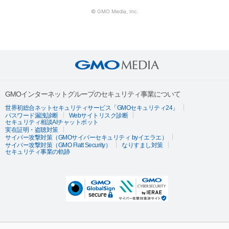
© GMO Media, Inc.
GMOインターネットグループのセキュリティ事業について
世界初総合ネットセキュリティサービス「GMOセキュリティ24」
パスワード漏洩診断
Webサイトリスク診断
セキュリティ相談AIチャットボット
実在証明・盗聴対策
サイバー攻撃対策（GMOサイバーセキュリティ byイエラエ）
サイバー攻撃対策（GMO Flatt Security）
なりすまし対策
セキュリティ事業の軌跡