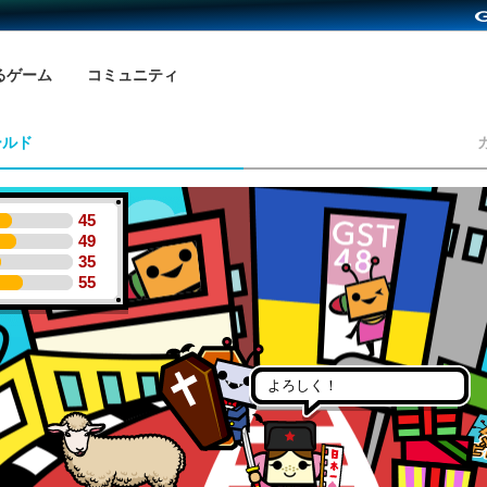
るゲーム
コミュニティ
ールド
45
49
35
55
よろしく！