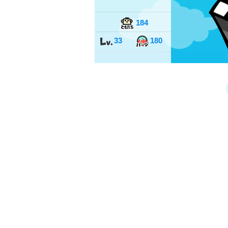
184
33
180