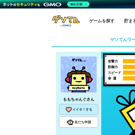
無料診断
ゲームを探す
貯ま
ゲソてんワ
攻撃力
防御力
スピード
幸 運
ももちゃんぐ
さん
イイネ！する
友だち申請