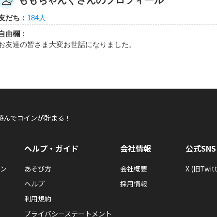
ももちゃんぐさんのプロフィール
友だち：
184人
ももちゃんぐ
自由欄：
引退準備中：ももちゃんぐさんが秘密のバラ園の仕事をして報酬
お友達の皆さま大変お世話になりました。
おしゃれ泥棒
遊んでコインが貯まる！
ももちゃんぐ
ヘルプ・ガイド
会社情報
公式SNS
引退準備中：ももちゃんぐさんが秘密のバラ園の仕事をして報酬
ン
あそび方
会社概要
X (旧Twitt
ヘルプ
採用情報
おしゃれ泥棒
利用規約
プライバシーステートメント