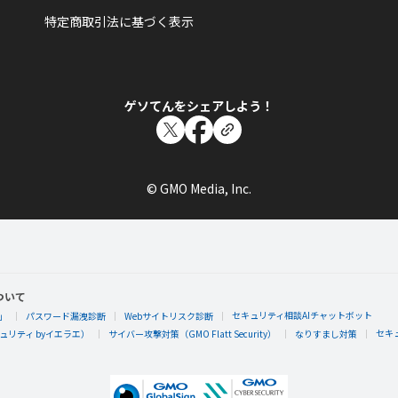
特定商取引法に基づく表示
ももちゃんぐ
引退準備中：ももちゃんぐさんが秘密のバラ園の仕事をして報酬
ゲソてんをシェアしよう！
おしゃれ泥棒
© GMO Media, Inc.
ももちゃんぐ
引退準備中：ももちゃんぐさんが秘密のバラ園の仕事をして報酬
ついて
セキュリティ相談AIチャットボット
」
パスワード漏洩診断
Webサイトリスク診断
セキ
リティ byイエラエ）
サイバー攻撃対策（GMO Flatt Security）
なりすまし対策
おしゃれ泥棒