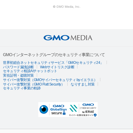
© GMO Media, Inc.
GMOインターネットグループのセキュリティ事業について
世界初総合ネットセキュリティサービス「GMOセキュリティ24」
パスワード漏洩診断
Webサイトリスク診断
セキュリティ相談AIチャットボット
実在証明・盗聴対策
サイバー攻撃対策（GMOサイバーセキュリティ byイエラエ）
サイバー攻撃対策（GMO Flatt Security）
なりすまし対策
セキュリティ事業の軌跡