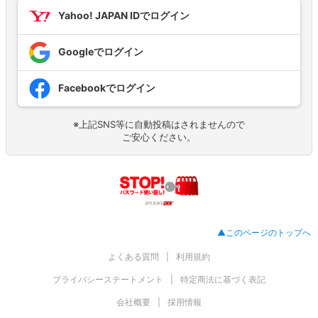
Yahoo! JAPAN IDでログイン
Googleでログイン
Facebookでログイン
※上記SNS等に自動投稿はされませんので
ご安心ください。
▲このページのトップへ
よくある質問
利用規約
プライバシーステートメント
特定商法に基づく表記
会社概要
採用情報