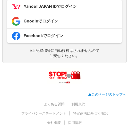
Yahoo! JAPAN IDでログイン
Googleでログイン
Facebookでログイン
※上記SNS等に自動投稿はされませんので
ご安心ください。
▲このページのトップへ
よくある質問
利用規約
プライバシーステートメント
特定商法に基づく表記
会社概要
採用情報