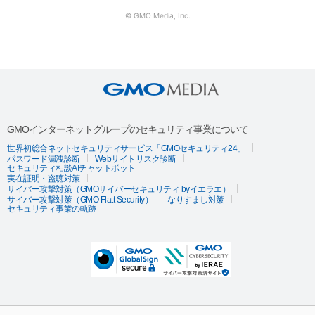
© GMO Media, Inc.
GMOインターネットグループのセキュリティ事業について
世界初総合ネットセキュリティサービス「GMOセキュリティ24」
パスワード漏洩診断
Webサイトリスク診断
セキュリティ相談AIチャットボット
実在証明・盗聴対策
サイバー攻撃対策（GMOサイバーセキュリティ byイエラエ）
サイバー攻撃対策（GMO Flatt Security）
なりすまし対策
セキュリティ事業の軌跡