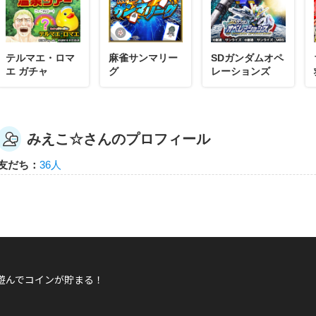
みえこ☆
テルマエ・ロマ
麻雀サンマリー
SDガンダムオペ
エ ガチャ
グ
レーションズ
みえこ☆さんが蛍の光に誘われての仕事をして報酬29,000
おしゃれ泥棒
みえこ☆さんのプロフィール
友だち：
36人
みえこ☆
みえこ☆さんがベッドルームの仕事をして報酬31,000カラ
遊んでコインが貯まる！
おしゃれ泥棒