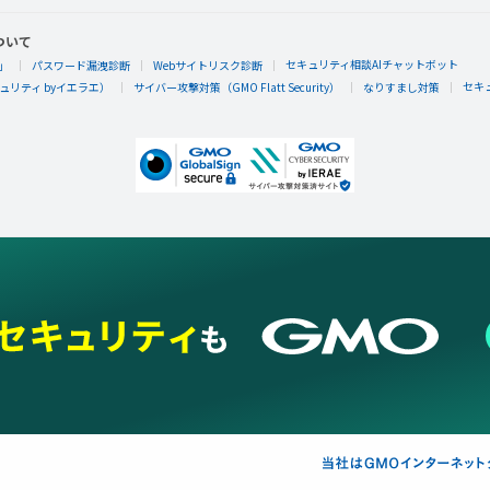
ついて
セキュリティ相談AIチャットボット
」
パスワード漏洩診断
Webサイトリスク診断
みえこ☆
セキ
リティ byイエラエ）
サイバー攻撃対策（GMO Flatt Security）
なりすまし対策
みえこ☆さんが街頭スナップの仕事をして報酬1,800カラン
おしゃれ泥棒
みえこ☆
みえこ☆さんがラグジュアリーナイトラウンジの仕事をして報酬
おしゃれ泥棒