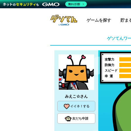
無料診断
ゲームを探す
貯ま
ゲソてんワ
攻撃力
防御力
スピード
幸 運
みえこ☆
さん
イイネ！する
友だち申請