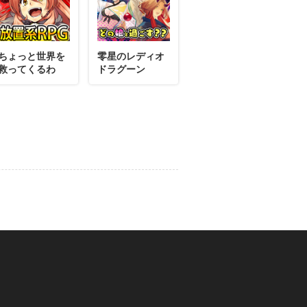
ちょっと世界を
零星のレディオ
12月01日
コメント
救ってくるわ
ドラグーン
カランを獲得したよ。
11月27日
コメント
ンを獲得したよ。