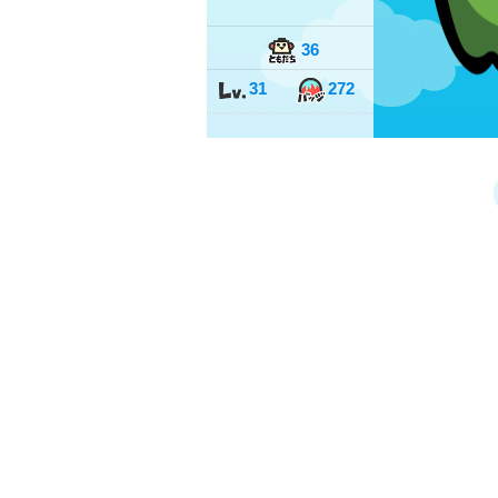
36
31
272