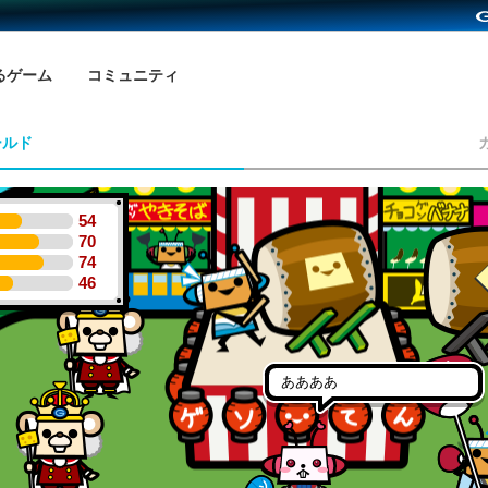
るゲーム
コミュニティ
ールド
54
70
74
46
ああああ