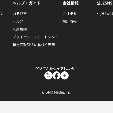
ヘルプ・ガイド
会社情報
公式SNS
ン
あそび方
会社概要
X (旧Twitt
みえこ☆
ヘルプ
採用情報
みえこ☆さんがロココ調の寝室の仕事をして報酬3,934カラ
利用規約
プライバシーステートメント
特定商取引法に基づく表示
おしゃれ泥棒
ゲソてんをシェアしよう！
みえこ☆
みえこ☆さんがティーカップ＆スイーツの仕事をして報酬30,
© GMO Media, Inc.
おしゃれ泥棒