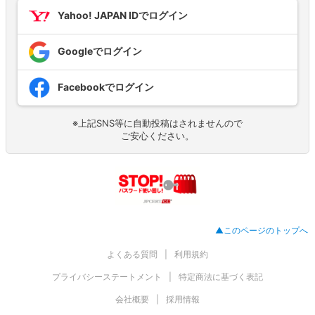
Yahoo! JAPAN IDでログイン
Googleでログイン
Facebookでログイン
※上記SNS等に自動投稿はされませんので
ご安心ください。
▲このページのトップへ
よくある質問
利用規約
プライバシーステートメント
特定商法に基づく表記
会社概要
採用情報