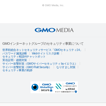
© GMO Media, Inc.
GMOインターネットグループのセキュリティ事業について
世界初総合ネットセキュリティサービス「GMOセキュリティ24」
パスワード漏洩診断
Webサイトリスク診断
セキュリティ相談AIチャットボット
実在証明・盗聴対策
サイバー攻撃対策（GMOサイバーセキュリティ byイエラエ）
サイバー攻撃対策（GMO Flatt Security）
なりすまし対策
セキュリティ事業の軌跡