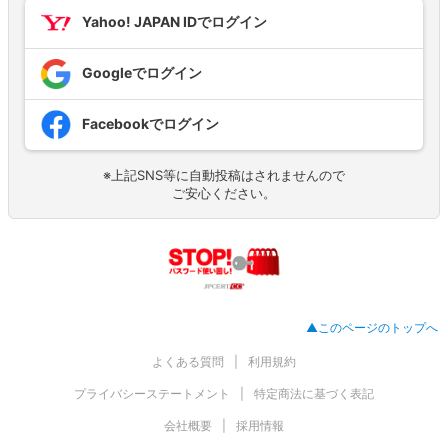
Yahoo! JAPAN IDでログイン
Googleでログイン
Facebookでログイン
※上記SNS等に自動投稿はされませんので
ご安心ください。
▲このページのトップへ
よくある質問
利用規約
プライバシーステートメント
特定商法に基づく表記
会社概要
採用情報