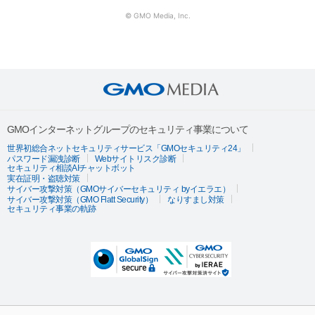
© GMO Media, Inc.
GMOインターネットグループのセキュリティ事業について
世界初総合ネットセキュリティサービス「GMOセキュリティ24」
パスワード漏洩診断
Webサイトリスク診断
セキュリティ相談AIチャットボット
実在証明・盗聴対策
サイバー攻撃対策（GMOサイバーセキュリティ byイエラエ）
サイバー攻撃対策（GMO Flatt Security）
なりすまし対策
セキュリティ事業の軌跡