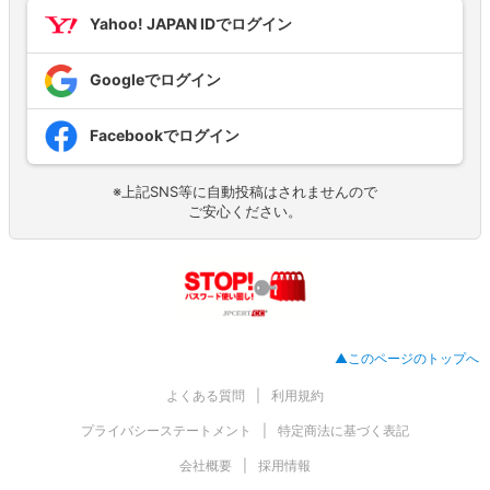
Yahoo! JAPAN IDでログイン
Googleでログイン
Facebookでログイン
※上記SNS等に自動投稿はされませんので
ご安心ください。
▲このページのトップへ
よくある質問
利用規約
プライバシーステートメント
特定商法に基づく表記
会社概要
採用情報