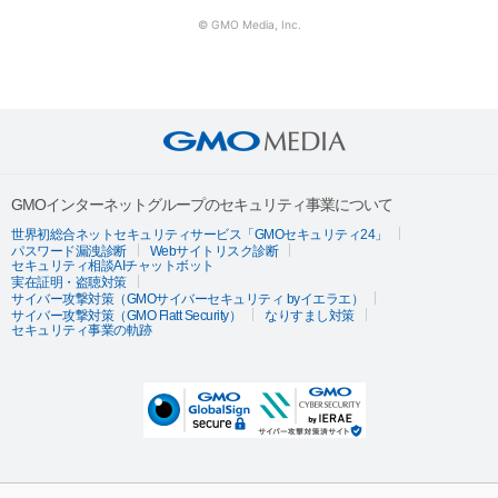
© GMO Media, Inc.
GMOインターネットグループのセキュリティ事業について
世界初総合ネットセキュリティサービス「GMOセキュリティ24」
パスワード漏洩診断
Webサイトリスク診断
セキュリティ相談AIチャットボット
実在証明・盗聴対策
サイバー攻撃対策（GMOサイバーセキュリティ byイエラエ）
サイバー攻撃対策（GMO Flatt Security）
なりすまし対策
セキュリティ事業の軌跡