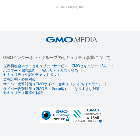
© GMO Media, Inc.
GMOインターネットグループのセキュリティ事業について
世界初総合ネットセキュリティサービス「GMOセキュリティ24」
パスワード漏洩診断
Webサイトリスク診断
セキュリティ相談AIチャットボット
実在証明・盗聴対策
サイバー攻撃対策（GMOサイバーセキュリティ byイエラエ）
サイバー攻撃対策（GMO Flatt Security）
なりすまし対策
セキュリティ事業の軌跡