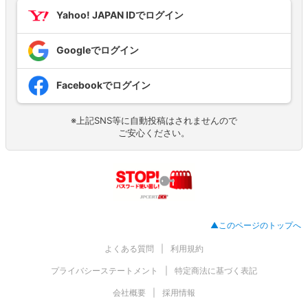
Yahoo! JAPAN IDでログイン
Googleでログイン
Facebookでログイン
※上記SNS等に自動投稿はされませんので
ご安心ください。
▲このページのトップへ
よくある質問
利用規約
プライバシーステートメント
特定商法に基づく表記
会社概要
採用情報