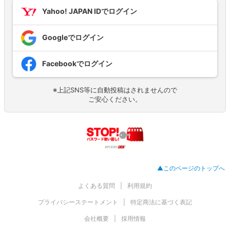
Yahoo! JAPAN IDでログイン
Googleでログイン
Facebookでログイン
※上記SNS等に自動投稿はされませんので
ご安心ください。
▲このページのトップへ
よくある質問
利用規約
プライバシーステートメント
特定商法に基づく表記
会社概要
採用情報