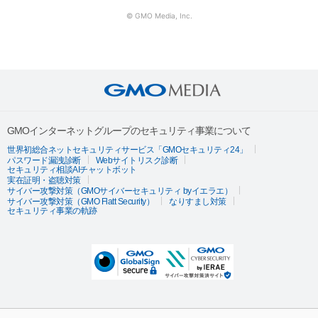
© GMO Media, Inc.
GMOインターネットグループのセキュリティ事業について
世界初総合ネットセキュリティサービス「GMOセキュリティ24」
パスワード漏洩診断
Webサイトリスク診断
セキュリティ相談AIチャットボット
実在証明・盗聴対策
サイバー攻撃対策（GMOサイバーセキュリティ byイエラエ）
サイバー攻撃対策（GMO Flatt Security）
なりすまし対策
セキュリティ事業の軌跡