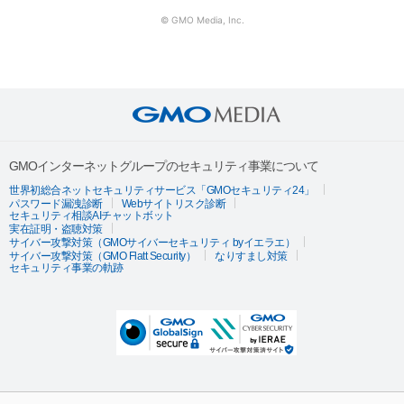
© GMO Media, Inc.
GMOインターネットグループのセキュリティ事業について
世界初総合ネットセキュリティサービス「GMOセキュリティ24」
パスワード漏洩診断
Webサイトリスク診断
セキュリティ相談AIチャットボット
実在証明・盗聴対策
サイバー攻撃対策（GMOサイバーセキュリティ byイエラエ）
サイバー攻撃対策（GMO Flatt Security）
なりすまし対策
セキュリティ事業の軌跡