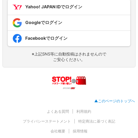
Yahoo! JAPAN IDでログイン
Googleでログイン
Facebookでログイン
※上記SNS等に自動投稿はされませんので
ご安心ください。
▲このページのトップへ
よくある質問
利用規約
プライバシーステートメント
特定商法に基づく表記
会社概要
採用情報