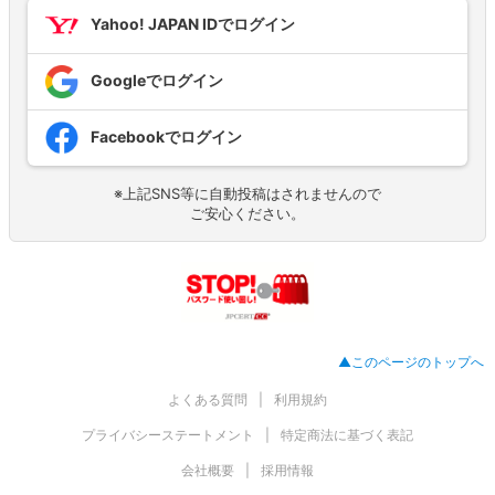
Yahoo! JAPAN IDでログイン
Googleでログイン
Facebookでログイン
※上記SNS等に自動投稿はされませんので
ご安心ください。
▲このページのトップへ
よくある質問
利用規約
プライバシーステートメント
特定商法に基づく表記
会社概要
採用情報