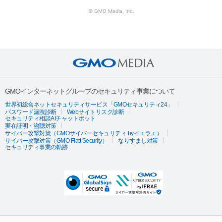
© GMO Media, Inc.
GMOインターネットグループのセキュリティ事業について
世界初総合ネットセキュリティサービス「GMOセキュリティ24」
パスワード漏洩診断
Webサイトリスク診断
セキュリティ相談AIチャットボット
実在証明・盗聴対策
サイバー攻撃対策（GMOサイバーセキュリティ byイエラエ）
サイバー攻撃対策（GMO Flatt Security）
なりすまし対策
セキュリティ事業の軌跡