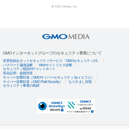
© GMO Media, Inc.
GMOインターネットグループのセキュリティ事業について
世界初総合ネットセキュリティサービス「GMOセキュリティ24」
パスワード漏洩診断
Webサイトリスク診断
セキュリティ相談AIチャットボット
実在証明・盗聴対策
サイバー攻撃対策（GMOサイバーセキュリティ byイエラエ）
サイバー攻撃対策（GMO Flatt Security）
なりすまし対策
セキュリティ事業の軌跡