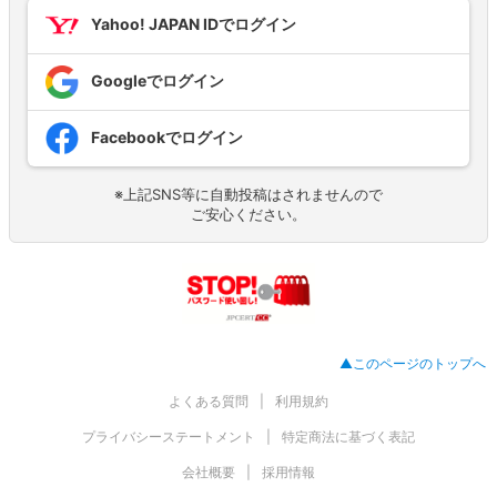
Yahoo! JAPAN IDでログイン
Googleでログイン
Facebookでログイン
※上記SNS等に自動投稿はされませんので
ご安心ください。
▲このページのトップへ
よくある質問
利用規約
プライバシーステートメント
特定商法に基づく表記
会社概要
採用情報