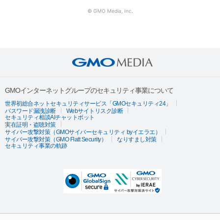
© GMO Media, Inc.
GMOインターネットグループのセキュリティ事業について
世界初総合ネットセキュリティサービス「GMOセキュリティ24」
パスワード漏洩診断
Webサイトリスク診断
セキュリティ相談AIチャットボット
実在証明・盗聴対策
サイバー攻撃対策（GMOサイバーセキュリティ byイエラエ）
サイバー攻撃対策（GMO Flatt Security）
なりすまし対策
セキュリティ事業の軌跡