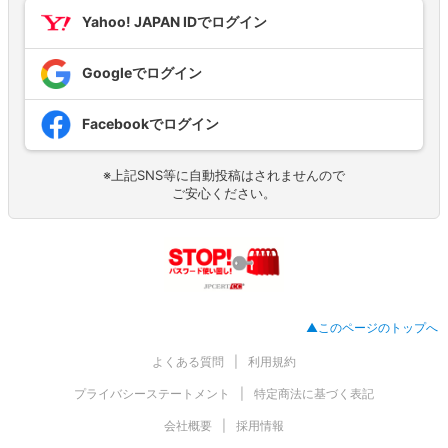
Yahoo! JAPAN IDでログイン
Googleでログイン
Facebookでログイン
※上記SNS等に自動投稿はされませんので
ご安心ください。
▲このページのトップへ
よくある質問
利用規約
プライバシーステートメント
特定商法に基づく表記
会社概要
採用情報