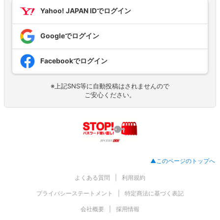
Yahoo! JAPAN IDでログイン
Googleでログイン
Facebookでログイン
※上記SNS等に自動投稿はされませんので
ご安心ください。
▲このページのトップへ
よくある質問
利用規約
プライバシーステートメント
特定商法に基づく表記
会社概要
採用情報