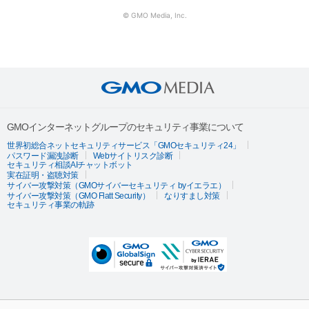
© GMO Media, Inc.
GMOインターネットグループのセキュリティ事業について
世界初総合ネットセキュリティサービス「GMOセキュリティ24」
パスワード漏洩診断
Webサイトリスク診断
セキュリティ相談AIチャットボット
実在証明・盗聴対策
サイバー攻撃対策（GMOサイバーセキュリティ byイエラエ）
サイバー攻撃対策（GMO Flatt Security）
なりすまし対策
セキュリティ事業の軌跡