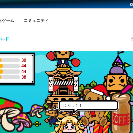
るゲーム
コミュニティ
ールド
39
44
44
38
よろしく！