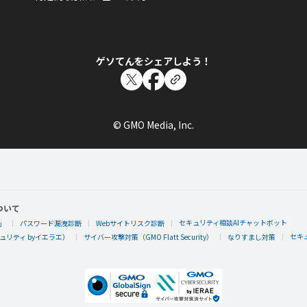
ゲソてんをシェアしよう！
© GMO Media, Inc.
ついて
セキュリティ相談AIチャットボット
」
パスワード漏洩診断
Webサイトリスク診断
セキ
リティ byイエラエ）
サイバー攻撃対策（GMO Flatt Security）
なりすまし対策