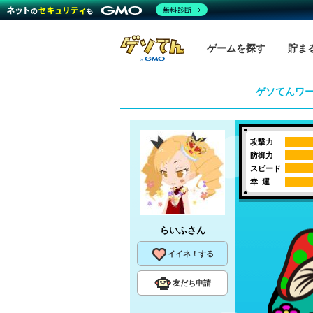
無料診断
ゲームを探す
貯ま
ゲソてんワ
攻撃力
防御力
スピード
幸 運
らいふ
さん
イイネ！する
友だち申請