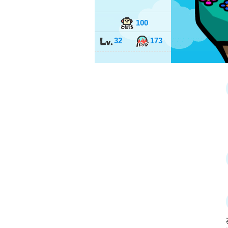
100
32
173