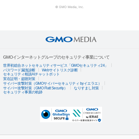
© GMO Media, Inc.
GMOインターネットグループのセキュリティ事業について
世界初総合ネットセキュリティサービス「GMOセキュリティ24」
パスワード漏洩診断
Webサイトリスク診断
セキュリティ相談AIチャットボット
実在証明・盗聴対策
サイバー攻撃対策（GMOサイバーセキュリティ byイエラエ）
サイバー攻撃対策（GMO Flatt Security）
なりすまし対策
セキュリティ事業の軌跡