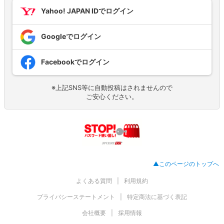
Yahoo! JAPAN IDでログイン
Googleでログイン
Facebookでログイン
※上記SNS等に自動投稿はされませんので
ご安心ください。
▲このページのトップへ
よくある質問
利用規約
プライバシーステートメント
特定商法に基づく表記
会社概要
採用情報