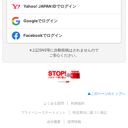
Yahoo! JAPAN IDでログイン
Googleでログイン
Facebookでログイン
※上記SNS等に自動投稿はされませんので
ご安心ください。
▲このページのトップへ
よくある質問
利用規約
プライバシーステートメント
特定商法に基づく表記
会社概要
採用情報