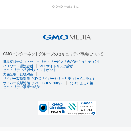
© GMO Media, Inc.
GMOインターネットグループのセキュリティ事業について
世界初総合ネットセキュリティサービス「GMOセキュリティ24」
パスワード漏洩診断
Webサイトリスク診断
セキュリティ相談AIチャットボット
実在証明・盗聴対策
サイバー攻撃対策（GMOサイバーセキュリティ byイエラエ）
サイバー攻撃対策（GMO Flatt Security）
なりすまし対策
セキュリティ事業の軌跡