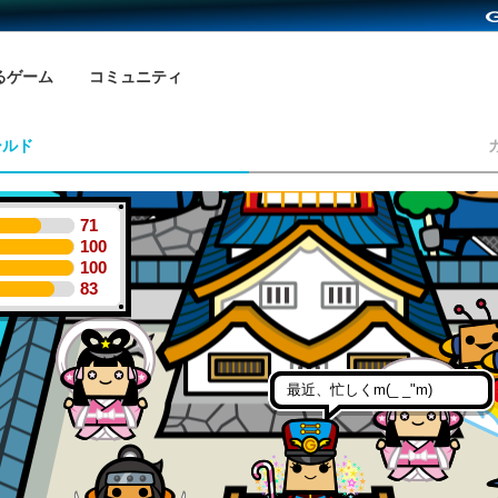
るゲーム
コミュニティ
ールド
71
100
100
83
最近、忙しくm(_ _"m)