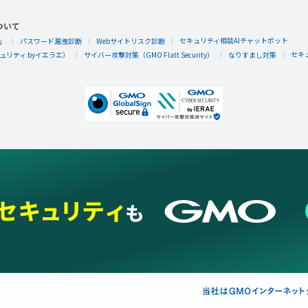
ついて
セキュリティ相談AIチャットボット
」
パスワード漏洩診断
Webサイトリスク診断
セキ
リティ byイエラエ）
サイバー攻撃対策（GMO Flatt Security）
なりすまし対策