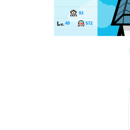
93
49
572