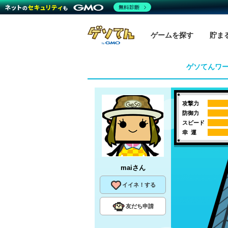
無料診断
ゲームを探す
貯ま
ゲソてんワ
攻撃力
防御力
スピード
幸 運
mai
さん
イイネ！する
友だち申請