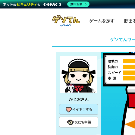
無料診断
ゲームを探す
貯ま
ゲソてんワ
攻撃力
防御力
スピード
幸 運
かじお
さん
イイネ！する
友だち申請