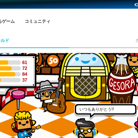
るゲーム
コミュニティ
ールド
61
72
84
37
いつもありがとう!!