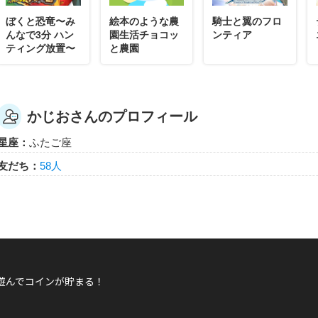
ぼくと恐竜〜み
絵本のような農
騎士と翼のフロ
んなで3分 ハン
園生活チョコッ
ンティア
ティング放置〜
と農園
かじおさんのプロフィール
星座：
ふたご座
友だち：
58人
遊んでコインが貯まる！