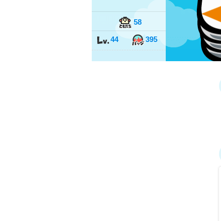
58
44
395