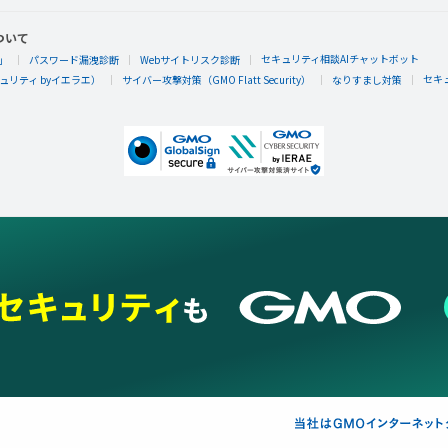
ついて
セキュリティ相談AIチャットボット
」
パスワード漏洩診断
Webサイトリスク診断
セキ
リティ byイエラエ）
サイバー攻撃対策（GMO Flatt Security）
なりすまし対策