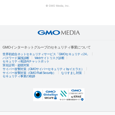
© GMO Media, Inc.
GMOインターネットグループのセキュリティ事業について
世界初総合ネットセキュリティサービス「GMOセキュリティ24」
パスワード漏洩診断
Webサイトリスク診断
セキュリティ相談AIチャットボット
実在証明・盗聴対策
サイバー攻撃対策（GMOサイバーセキュリティ byイエラエ）
サイバー攻撃対策（GMO Flatt Security）
なりすまし対策
セキュリティ事業の軌跡