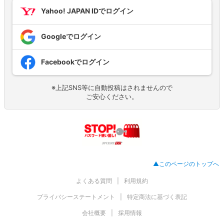
Yahoo! JAPAN IDでログイン
Googleでログイン
Facebookでログイン
※上記SNS等に自動投稿はされませんので
ご安心ください。
▲このページのトップへ
よくある質問
利用規約
プライバシーステートメント
特定商法に基づく表記
会社概要
採用情報