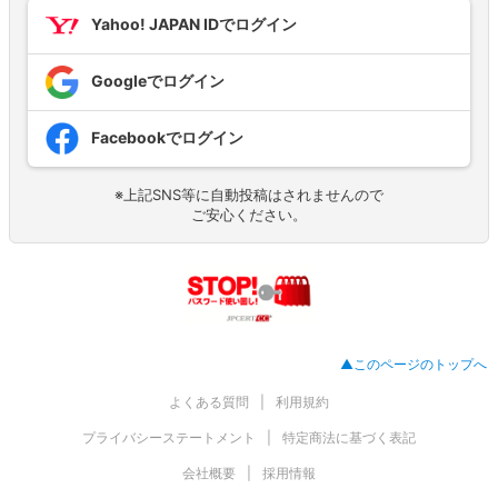
Yahoo! JAPAN IDでログイン
Googleでログイン
Facebookでログイン
※上記SNS等に自動投稿はされませんので
ご安心ください。
▲このページのトップへ
よくある質問
利用規約
プライバシーステートメント
特定商法に基づく表記
会社概要
採用情報