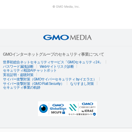
© GMO Media, Inc.
GMOインターネットグループのセキュリティ事業について
世界初総合ネットセキュリティサービス「GMOセキュリティ24」
パスワード漏洩診断
Webサイトリスク診断
セキュリティ相談AIチャットボット
実在証明・盗聴対策
サイバー攻撃対策（GMOサイバーセキュリティ byイエラエ）
サイバー攻撃対策（GMO Flatt Security）
なりすまし対策
セキュリティ事業の軌跡