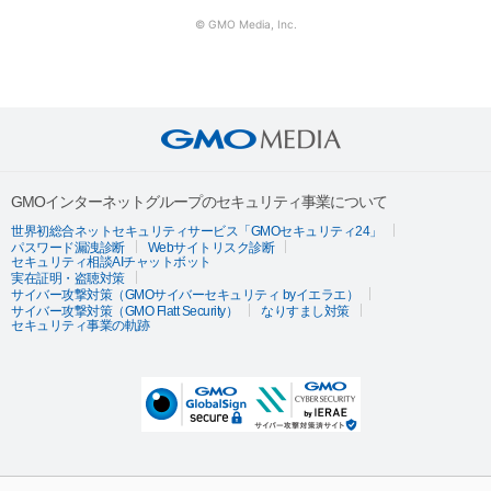
© GMO Media, Inc.
GMOインターネットグループのセキュリティ事業について
世界初総合ネットセキュリティサービス「GMOセキュリティ24」
パスワード漏洩診断
Webサイトリスク診断
セキュリティ相談AIチャットボット
実在証明・盗聴対策
サイバー攻撃対策（GMOサイバーセキュリティ byイエラエ）
サイバー攻撃対策（GMO Flatt Security）
なりすまし対策
セキュリティ事業の軌跡