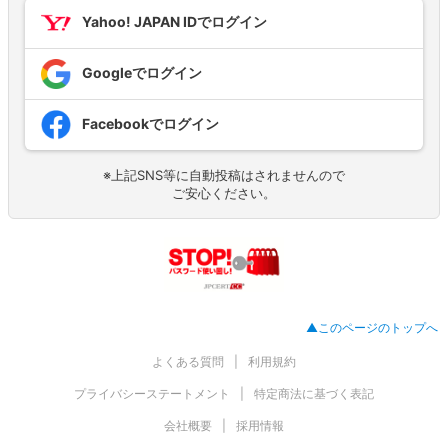
Yahoo! JAPAN IDでログイン
Googleでログイン
Facebookでログイン
※上記SNS等に自動投稿はされませんので
ご安心ください。
▲このページのトップへ
よくある質問
利用規約
プライバシーステートメント
特定商法に基づく表記
会社概要
採用情報