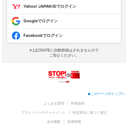
Yahoo! JAPAN IDでログイン
Googleでログイン
Facebookでログイン
※上記SNS等に自動投稿はされませんので
ご安心ください。
▲このページのトップへ
よくある質問
利用規約
プライバシーステートメント
特定商法に基づく表記
会社概要
採用情報