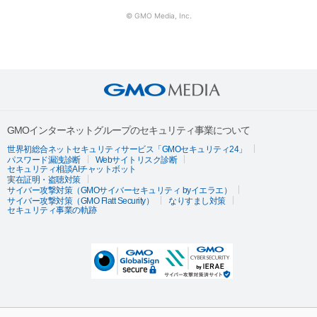
© GMO Media, Inc.
GMOインターネットグループのセキュリティ事業について
世界初総合ネットセキュリティサービス「GMOセキュリティ24」
パスワード漏洩診断
Webサイトリスク診断
セキュリティ相談AIチャットボット
実在証明・盗聴対策
サイバー攻撃対策（GMOサイバーセキュリティ byイエラエ）
サイバー攻撃対策（GMO Flatt Security）
なりすまし対策
セキュリティ事業の軌跡