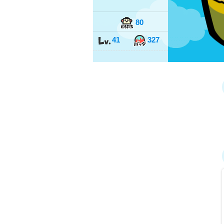
80
41
327