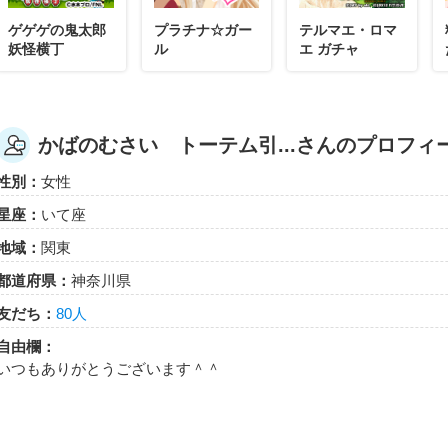
ゲゲゲの鬼太郎
プラチナ☆ガー
テルマエ・ロマ
妖怪横丁
ル
エ ガチャ
かばのむさい トーテム引...さんのプロフィ
性別：
女性
星座：
いて座
地域：
関東
都道府県：
神奈川県
友だち：
80人
自由欄：
いつもありがとうございます＾＾