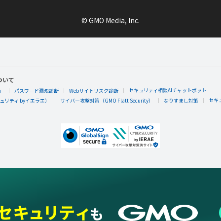
© GMO Media, Inc.
ついて
セキュリティ相談AIチャットボット
」
パスワード漏洩診断
Webサイトリスク診断
セキ
リティ byイエラエ）
サイバー攻撃対策（GMO Flatt Security）
なりすまし対策