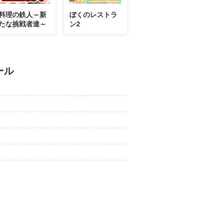
料理の鉄人～新
ぼくのレストラ
たな挑戦者達～
ン2
ール