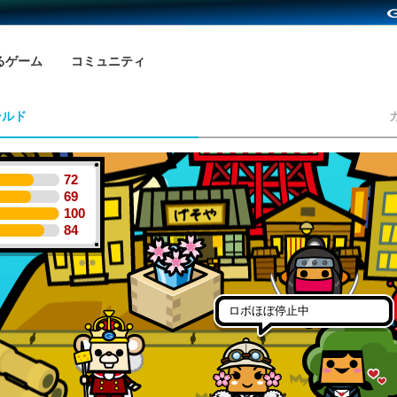
るゲーム
コミュニティ
ールド
72
69
100
84
ロボほぼ停止中