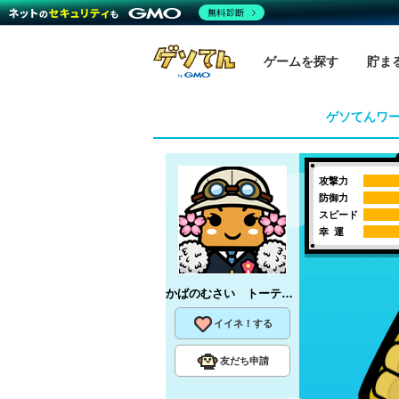
無料診断
ゲームを探す
貯ま
ゲソてんワ
攻撃力
防御力
スピード
幸 運
かばのむさい トーテム引退
さん
イイネ！する
友だち申請