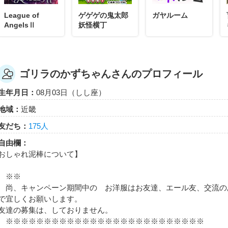
League of
ゲゲゲの鬼太郎
ガヤルーム
AngelsⅡ
妖怪横丁
ゴリラのかずちゃんさんのプロフィール
生年月日：
08月03日（しし座）
地域：
近畿
友だち：
175人
自由欄：
おしゃれ泥棒について】
※※
尚、キャンペーン期間中の お洋服はお友達、エール友、交流の
で宜しくお願いします。
友達の募集は、しておりません。
※※※※※※※※※※※※※※※※※※※※※※※※※※