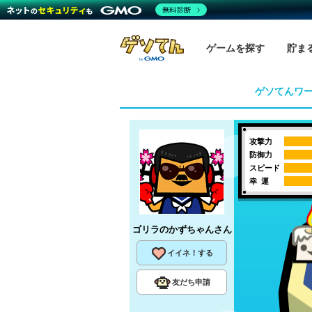
無料診断
ゲームを探す
貯ま
ゲソてんワ
攻撃力
防御力
スピード
幸 運
ゴリラのかずちゃん
さん
イイネ！する
友だち申請