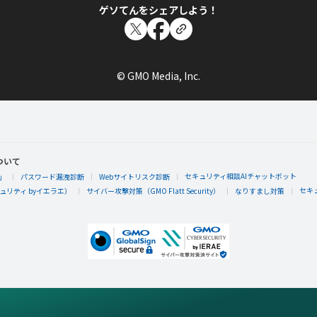
ゲソてんをシェアしよう！
© GMO Media, Inc.
ついて
セキュリティ相談AIチャットボット
」
パスワード漏洩診断
Webサイトリスク診断
セキ
リティ byイエラエ）
サイバー攻撃対策（GMO Flatt Security）
なりすまし対策