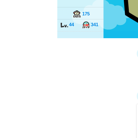
175
44
341