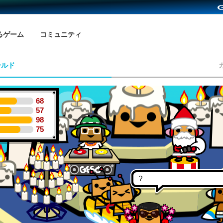
るゲーム
コミュニティ
ールド
68
57
98
75
?