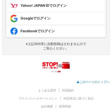
Yahoo! JAPAN IDでログイン
Googleでログイン
Facebookでログイン
※上記SNS等に自動投稿はされませんので
ご安心ください。
▲このページのトップへ
よくある質問
利用規約
プライバシーステートメント
特定商法に基づく表記
会社概要
採用情報