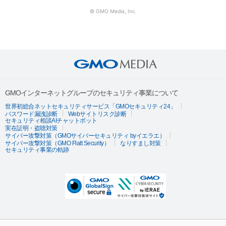
© GMO Media, Inc.
GMOインターネットグループのセキュリティ事業について
世界初総合ネットセキュリティサービス「GMOセキュリティ24」
パスワード漏洩診断
Webサイトリスク診断
セキュリティ相談AIチャットボット
実在証明・盗聴対策
サイバー攻撃対策（GMOサイバーセキュリティ byイエラエ）
サイバー攻撃対策（GMO Flatt Security）
なりすまし対策
セキュリティ事業の軌跡