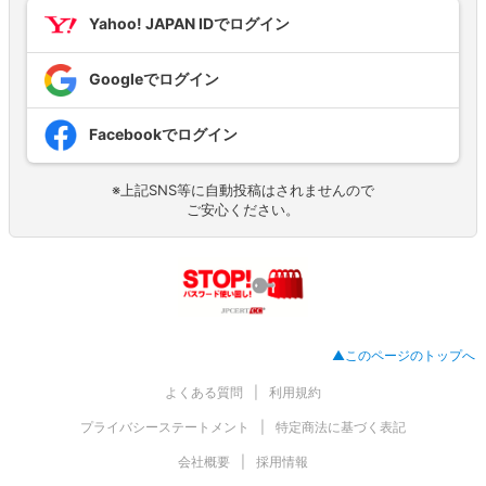
Yahoo! JAPAN IDでログイン
Googleでログイン
Facebookでログイン
※上記SNS等に自動投稿はされませんので
ご安心ください。
▲このページのトップへ
よくある質問
利用規約
プライバシーステートメント
特定商法に基づく表記
会社概要
採用情報