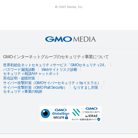
© GMO Media, Inc.
GMOインターネットグループのセキュリティ事業について
世界初総合ネットセキュリティサービス「GMOセキュリティ24」
パスワード漏洩診断
Webサイトリスク診断
セキュリティ相談AIチャットボット
実在証明・盗聴対策
サイバー攻撃対策（GMOサイバーセキュリティ byイエラエ）
サイバー攻撃対策（GMO Flatt Security）
なりすまし対策
セキュリティ事業の軌跡