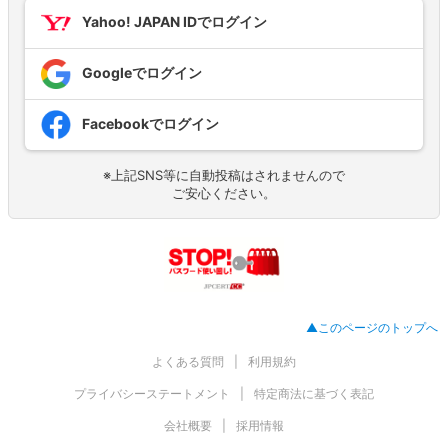
Yahoo! JAPAN IDでログイン
Googleでログイン
Facebookでログイン
※上記SNS等に自動投稿はされませんので
ご安心ください。
▲このページのトップへ
よくある質問
利用規約
プライバシーステートメント
特定商法に基づく表記
会社概要
採用情報