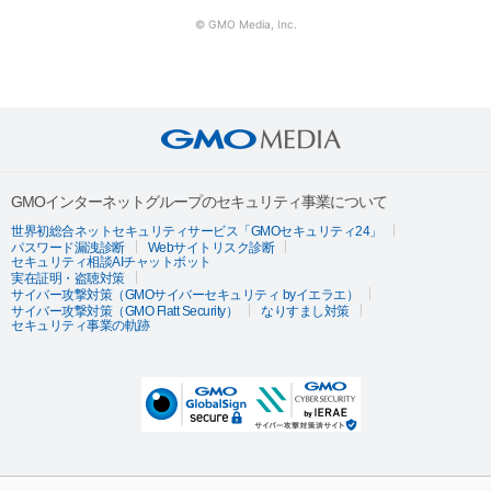
© GMO Media, Inc.
GMOインターネットグループのセキュリティ事業について
世界初総合ネットセキュリティサービス「GMOセキュリティ24」
パスワード漏洩診断
Webサイトリスク診断
セキュリティ相談AIチャットボット
実在証明・盗聴対策
サイバー攻撃対策（GMOサイバーセキュリティ byイエラエ）
サイバー攻撃対策（GMO Flatt Security）
なりすまし対策
セキュリティ事業の軌跡